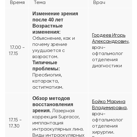
Время
Тема
Врач
Изменение зрения
после 40 лет
Возрастные
изменения:
Гордеев Игорь
Объяснение, как и
Александрович
,
почему зрение
17.00 -
врач-
ухудшается с
17.15
офтальмолог
возрастом.
отделения
Типичные
диагностики
проблемы:
Пресбиопия,
катаракта,
астигматизм.
Обзор методов
Бойко Марина
восстановления
Владимировна
,
Лазерная
зрения.
врач-
коррекция Supracor,
17.15 -
офтальмолог
имплантация
17.30
отделения
интраокулярных линз.
хирургии.
Виды интраокулярных