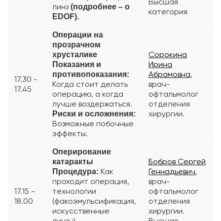
Высшая
линз
(подробнее – о
категория
EDOF).
Операции на
прозрачном
Сорокина
хрусталике
Ирина
Показания и
Абрамовна
,
противопоказания:
17.30 -
Когда стоит делать
врач-
17.45
операцию, а когда
офтальмолог
лучше воздержаться.
отделения
хирургии.
Риски и осложнения:
Возможные побочные
эффекты.
Оперирование
Бобров Сергей
катаракты
Как
Геннадьевич
,
Процедура:
проходит операция,
врач-
17.15 -
технологии
офтальмолог
18.00
(факоэмульсификация,
отделения
искусственные
хирургии.
линзы).
Высшая