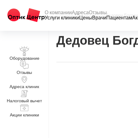
О компании
Адреса
Отзывы
Главная
/
Клиника
/
Врачи
/
Дедовец Богдан
Услуги клиники
Цены
Врачи
Пациентам
Ак
Дедовец Бог
Оборудование
Отзывы
Адреса клиник
Налоговый вычет
Акции клиники