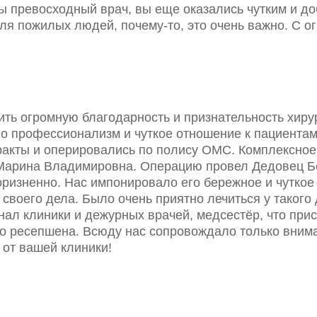
вы превосходный врач, вы еще оказались чутким и д
ля пожилых людей, почему-то, это очень важно. С 
ить огромную благодарность и признательность хир
го профессионализм и чуткое отношение к пациентам
аракты и оперировались по полису ОМС. Комплексно
Марина Владимировна. Операцию провел Дедовец Б
ризненно. Нас импонировало его бережное и чуткое
воего дела. Было очень приятно лечиться у такого 
нал клиники и дежурных врачей, медсестёр, что при
до ресепшена. Всюду нас сопровождало только вним
 от вашей клиники!