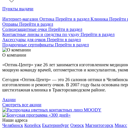
Пункты выдачи
Интернет-магазин
Оптика
Перейти в раздел
Клиника
Перейти 
Оправы
Перейти в раздел
Солнцезащитные очки
Перейти в раздел
Контактные линзы и средства по уходу
Перейти в раздел
Аксессуары для очков
Перейти в раздел
Подарочные сертификаты
Перейти в раздел
О компании
«Оптик-Центр» уже 26 лет занимается изготовлением медицинск
мощную команду врачей, оптометристов и консультантов, уком
Сегодня «Оптик-Центр» — это 26 салонов оптики в Челябинске,
изготовлению и ремонту очков. В 2007 году была основана пер
шестиэтажная клиника в Тракторозаводском районе.
Акции
Смотреть все акции
Наши адреса
Челябинск
Копейск
Екатеринбург
Озерск
Магнитогорск
Миасс