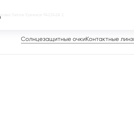
рава Sense Eyewear 942242A 2
и
Солнцезащитные очки
Контактные линз