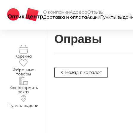
О компании
Адреса
Отзывы
Главная
/
Интернет-магазин
/
Оправы
/
Оп
Доставка и оплата
Акции
Пункты выдач
Оправы
Корзина
Избранные
Назад в каталог
товары
Как оформить
заказ
Пункты выдачи