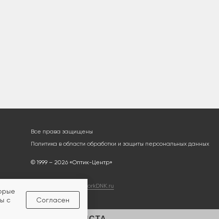
Все права защищены
Политика в области обработки и защиты персональных данных
© 1999 – 2026 «Оптик-Центр»
Разработка сайта
workDNK.ru
торые
ы с
Согласен
ЛЬТАЦИЯ СПЕЦИАЛИСТА