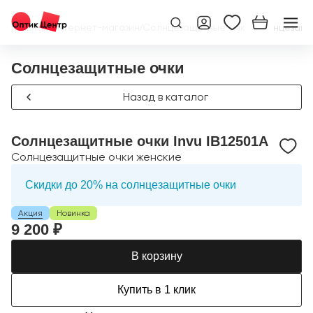
Главная
/
Интернет-магазин
/
Солнцезащитные очки
/
Солнцезащит
Солнцезащитные очки
Назад в каталог
Солнцезащитные очки Invu IB12501A
Солнцезащитные очки женские
Скидки до 20% на солнцезащитные очки
Акция
Новинка
9 200 ₽
В корзину
Купить в 1 клик