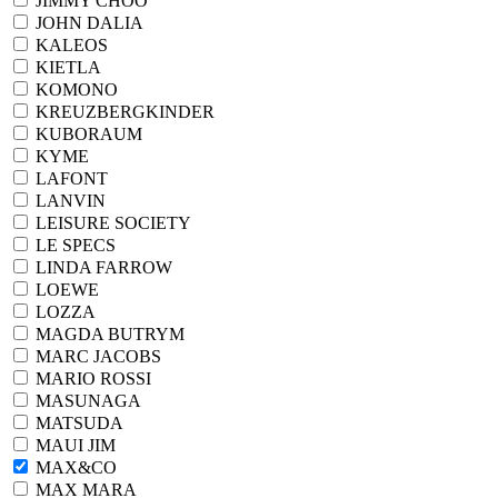
JIMMY CHOO
JOHN DALIA
KALEOS
KIETLA
KOMONO
KREUZBERGKINDER
KUBORAUM
KYME
LAFONT
LANVIN
LEISURE SOCIETY
LE SPECS
LINDA FARROW
LOEWE
LOZZA
MAGDA BUTRYM
MARC JACOBS
MARIO ROSSI
MASUNAGA
MATSUDA
MAUI JIM
MAX&CO
MAX MARA