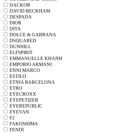
DACKOR
DAVID BECKHAM
DESPADA
DIOR
DITA
DOLCE & GABBANA
DSQUARED
DUNHILL
ELFSPIRIT
EMMANUELLE KHANH
EMPORIO ARMANI
ENNI MARCO
ESTILO
ETNIA BARCELONA
ETRO
EYECROXX
EYEPETIZER
EYEREPUBLIC
EYEVAN
F2
FAKOSHIMA
FENDI