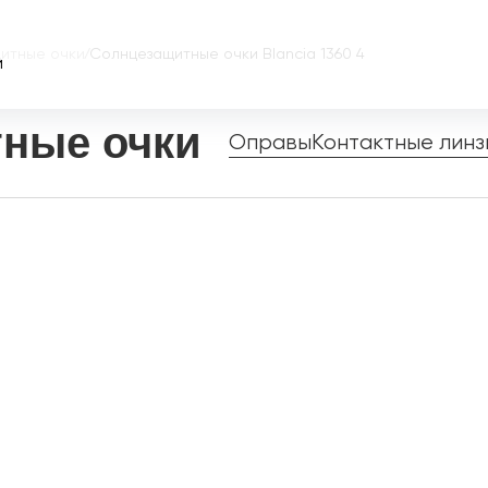
итные очки
/
Солнцезащитные очки Blancia 1360 4
и
ные очки
Оправы
Контактные линз