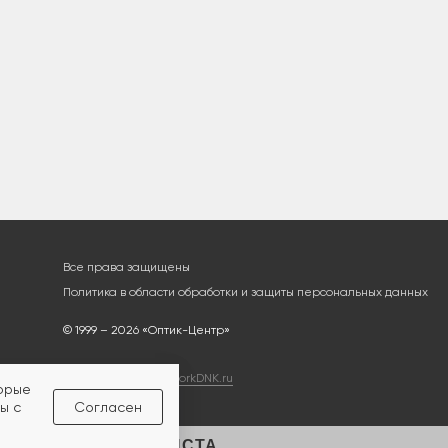
Все права защищены
Политика в области обработки и защиты персональных данных
© 1999 – 2026 «Оптик-Центр»
Разработка сайта
workDNK.ru
торые
ы с
Согласен
ЛЬТАЦИЯ СПЕЦИАЛИСТА