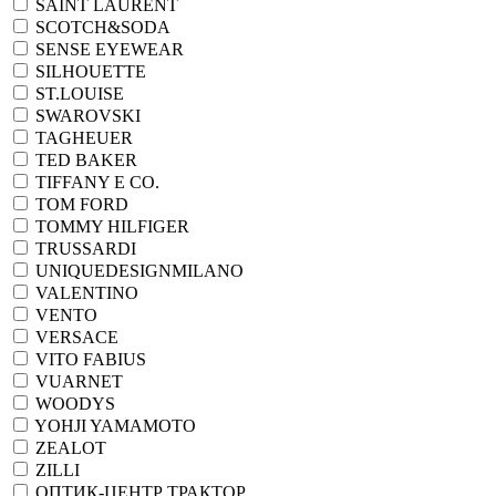
SAINT LAURENT
SCOTCH&SODA
SENSE EYEWEAR
SILHOUETTE
ST.LOUISE
SWAROVSKI
TAGHEUER
TED BAKER
TIFFANY E CO.
TOM FORD
TOMMY HILFIGER
TRUSSARDI
UNIQUEDESIGNMILANO
VALENTINO
VENTO
VERSACE
VITO FABIUS
VUARNET
WOODYS
YOHJI YAMAMOTO
ZEALOT
ZILLI
ОПТИК-ЦЕНТР ТРАКТОР