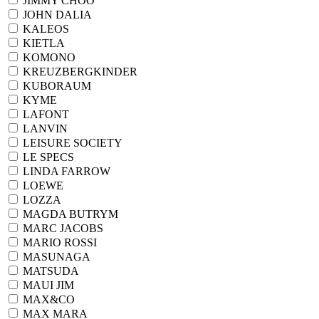
JIMMY CHOO
JOHN DALIA
KALEOS
KIETLA
KOMONO
KREUZBERGKINDER
KUBORAUM
KYME
LAFONT
LANVIN
LEISURE SOCIETY
LE SPECS
LINDA FARROW
LOEWE
LOZZA
MAGDA BUTRYM
MARC JACOBS
MARIO ROSSI
MASUNAGA
MATSUDA
MAUI JIM
MAX&CO
MAX MARA