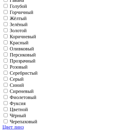
Гавана
Голубой
Горчичный
Жёлтый
Зелёный
Золотой
Коричневый
Красный
Оливковый
Персиковый
Прозрачный
Розовый
Серебристый
Серый
Синий
Сиреневый
Фиолетовый
Фуксия
Цветной
Чёрный
Черепаховый
Цвет линз