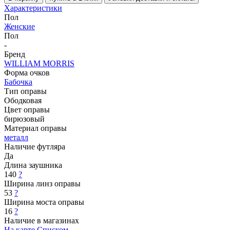
Характеристики
Пол
Женские
Пол
-
Бренд
WILLIAM MORRIS
Форма очков
Бабочка
Тип оправы
Ободковая
Цвет оправы
бирюзовый
Материал оправы
металл
Наличие футляра
Да
Длина заушника
140
?
Ширина линз оправы
53
?
Ширина моста оправы
16
?
Наличие в магазинах
На карте
Списком