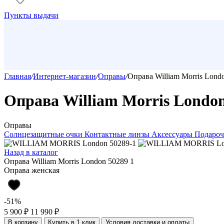
Пункты выдачи
Главная
/
Интернет-магазин
/
Оправы
/
Оправа William Morris Lond
Оправа William Morris London
Оправы
Солнцезащитные очки
Контактные линзы
Аксессуары
Подароч
Назад в каталог
Оправа William Morris London 50289 1
Оправа женская
-51%
5 900 ₽
11 990 ₽
В корзину
Купить в 1 клик
Условия доставки и оплаты