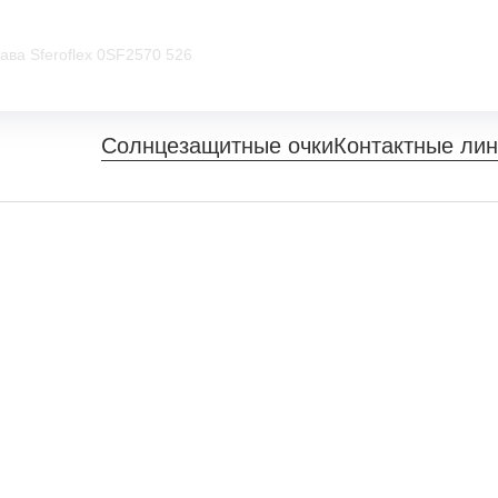
ава Sferoflex 0SF2570 526
Солнцезащитные очки
Контактные ли