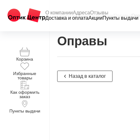
О компании
Адреса
Отзывы
Главная
/
Интернет-магазин
/
Оправы
/
Опр
Доставка и оплата
Акции
Пункты выдачи
Оправы
Корзина
Избранные
Назад в каталог
товары
Как оформить
заказ
Пункты выдачи