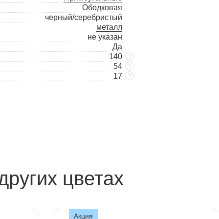
Ободковая
черный/серебристый
металл
не указан
Да
140
?
54
?
17
?
других цветах
Акция