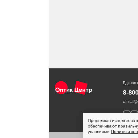
Единая 
8-80
clinica@o
Продолжая использовать
обеспечивают правильну
условиями
Политики ко
ИМЕЮ