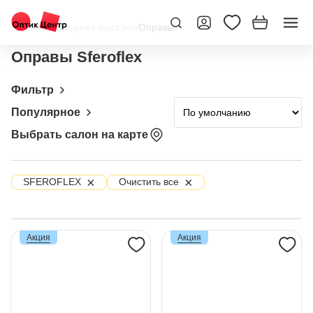
Главная
/
Интернет-магазин
/
Оправы
Оправы Sferoflex
Фильтр
Популярное
Выбрать салон на карте
×
×
SFEROFLEX
Очистить все
Акция
Акция