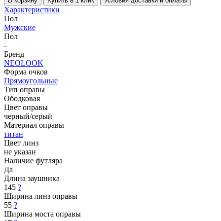
В корзину
Купить в 1 клик
Условия доставки и оплаты
Характеристики
Пол
Мужские
Пол
-
Бренд
NEOLOOK
Форма очков
Прямоугольные
Тип оправы
Ободковая
Цвет оправы
черный/серый
Материал оправы
титан
Цвет линз
не указан
Наличие футляра
Да
Длина заушника
145
?
Ширина линз оправы
55
?
Ширина моста оправы