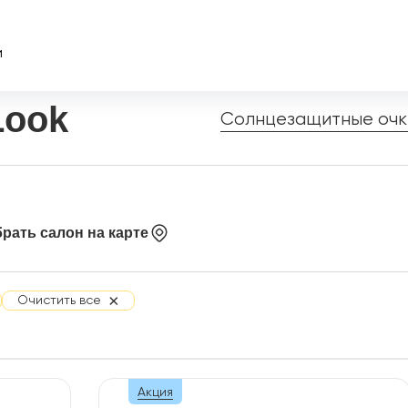
и
Look
Солнцезащитные очк
рать салон на карте
×
Очистить все
Акция