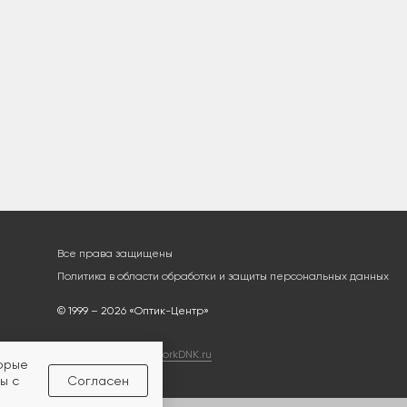
Все права защищены
Политика в области обработки и защиты персональных данных
© 1999 – 2026 «Оптик-Центр»
Разработка сайта
workDNK.ru
торые
ы с
Согласен