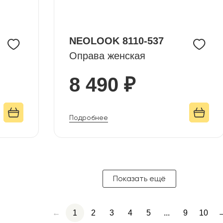
NEOLOOK 8110-537
Оправа женская
8 490 ₽
Подробнее
Показать ещё
←
1
2
3
4
5
...
9
10