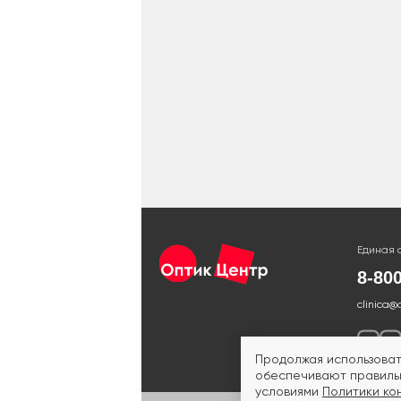
Единая 
8-80
clinica@
Продолжая использоват
обеспечивают правильн
условиями
Политики ко