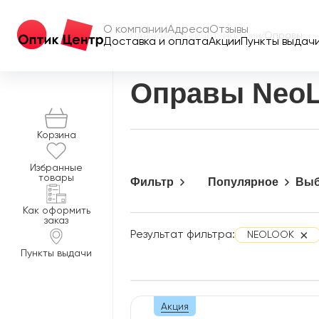
О компании
Адреса
Отзывы
Главная
/
Интернет-магазин
/
Оправы
Доставка и оплата
Акции
Пункты выдач
Оправы Neo
Корзина
Избранные
товары
Фильтр
Популярное
Выб
Как оформить
заказ
Результат фильтра:
×
NEOLOOK
Пункты выдачи
Акция