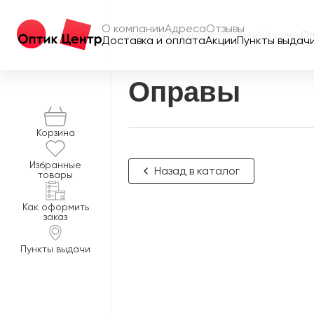
О компании
Адреса
Отзывы
Главная
/
Интернет-магазин
/
Оправы
/
Оп
Доставка и оплата
Акции
Пункты выдач
Оправы
Корзина
Избранные
Назад в каталог
товары
Как оформить
заказ
Пункты выдачи