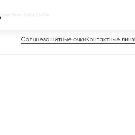
рава Morel Sofia 2 NV04
и
Солнцезащитные очки
Контактные линз