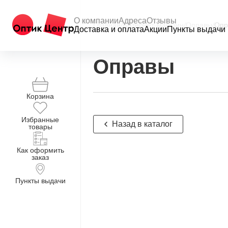
О компании
Адреса
Отзывы
Главная
/
Интернет-магазин
/
Оправы
/
Опр
Доставка и оплата
Акции
Пункты выдачи
Оправы
Корзина
Избранные
Назад в каталог
товары
Как оформить
заказ
Пункты выдачи