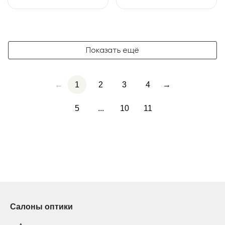
Показать ещё
←
1
2
3
4
→
5
...
10
11
Салоны оптики