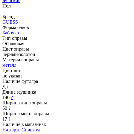
Женские
Пол
-
Бренд
GUESS
Форма очков
Бабочка
Тип оправы
Ободковая
Цвет оправы
черный/золотой
Материал оправы
металл
Цвет линз
не указан
Наличие футляра
Да
Длина заушника
140
?
Ширина линз оправы
50
?
Ширина моста оправы
17
?
Наличие в магазинах
На карте
Списком