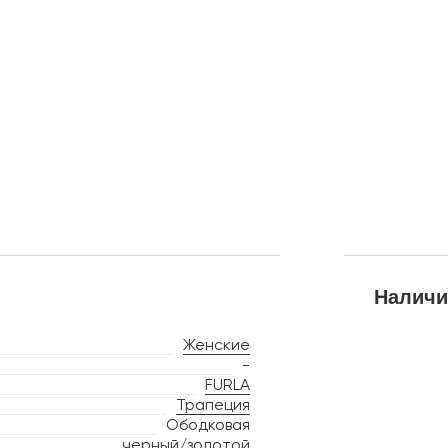
Наличи
Женские
-
FURLA
Трапеция
Ободковая
черный/золотой