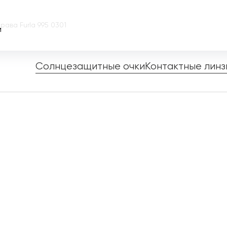
рава Furla 995 0301
и
Солнцезащитные очки
Контактные линз