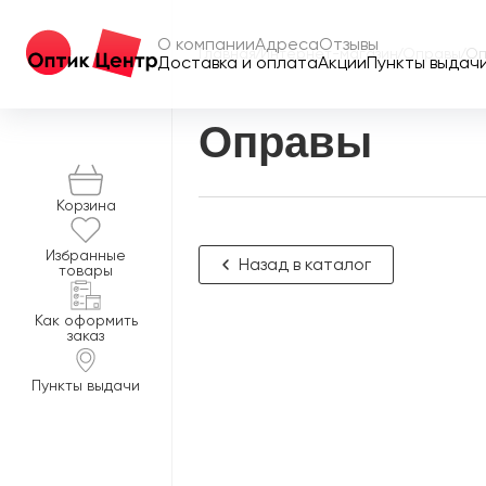
О компании
Адреса
Отзывы
Главная
/
Интернет-магазин
/
Оправы
/
Оп
Доставка и оплата
Акции
Пункты выдач
Оправы
Корзина
Избранные
Назад в каталог
товары
Как оформить
заказ
Пункты выдачи