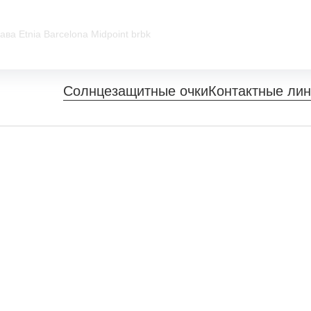
ава Etnia Barcelona Midpoint brbk
Солнцезащитные очки
Контактные ли