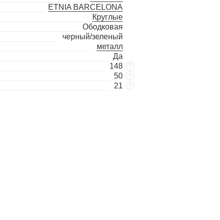
ETNIA BARCELONA
Круглые
Ободковая
черный/зеленый
металл
Да
148
?
50
?
21
?