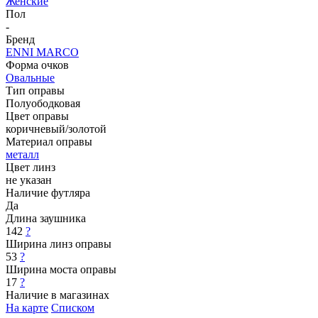
Женские
Пол
-
Бренд
ENNI MARCO
Форма очков
Овальные
Тип оправы
Полуободковая
Цвет оправы
коричневый/золотой
Материал оправы
металл
Цвет линз
не указан
Наличие футляра
Да
Длина заушника
142
?
Ширина линз оправы
53
?
Ширина моста оправы
17
?
Наличие в магазинах
На карте
Списком