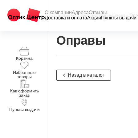
О компании
Адреса
Отзывы
Главная
/
Интернет-магазин
/
Оправы
/
Опр
Доставка и оплата
Акции
Пункты выдачи
Оправы
Корзина
Избранные
Назад в каталог
товары
Как оформить
заказ
Пункты выдачи