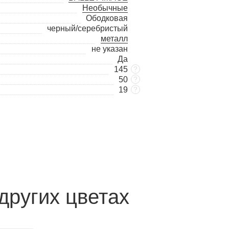
Необычные
Ободковая
черный/серебристый
металл
не указан
Да
145
?
50
?
19
?
других цветах