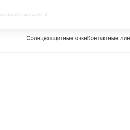
ава Ballet Image 18507 2
Солнцезащитные очки
Контактные ли