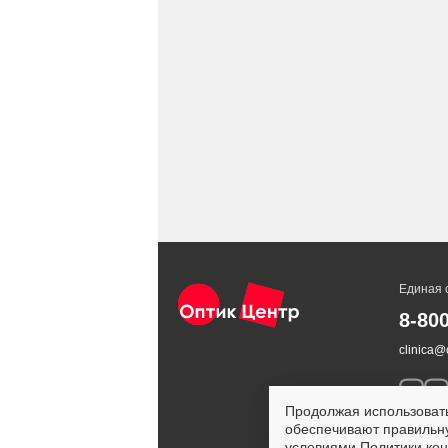
Единая 
8-80
clinica@o
Продолжая использовать
обеспечивают правильну
условиями
Политики ко