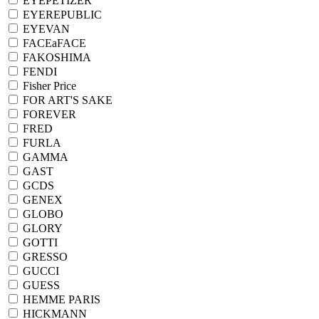
EYEPETIZER
EYEREPUBLIC
EYEVAN
FACEaFACE
FAKOSHIMA
FENDI
Fisher Price
FOR ART'S SAKE
FOREVER
FRED
FURLA
GAMMA
GAST
GCDS
GENEX
GLOBO
GLORY
GOTTI
GRESSO
GUCCI
GUESS
HEMME PARIS
HICKMANN