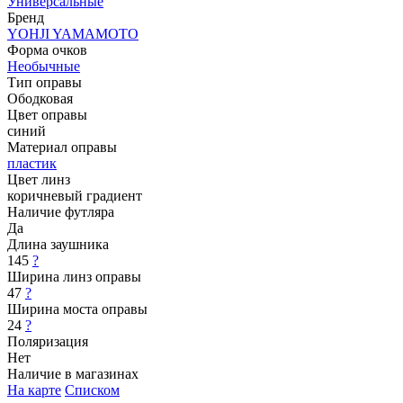
Универсальные
Бренд
YOHJI YAMAMOTO
Форма очков
Необычные
Тип оправы
Ободковая
Цвет оправы
синий
Материал оправы
пластик
Цвет линз
коричневый градиент
Наличие футляра
Да
Длина заушника
145
?
Ширина линз оправы
47
?
Ширина моста оправы
24
?
Поляризация
Нет
Наличие в магазинах
На карте
Списком