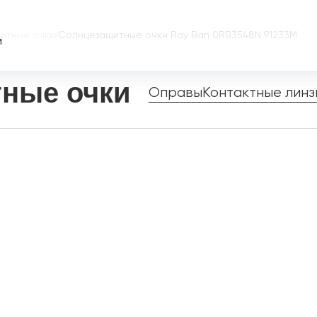
итные очки
/
Солнцезащитные очки Ray Ban 0RB3548N 91233M
и
ные очки
Оправы
Контактные линз