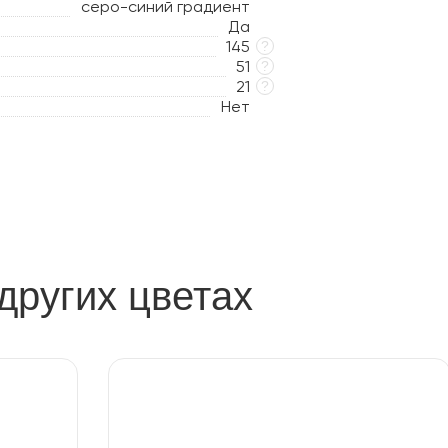
серо-синий градиент
Да
145
?
51
?
21
?
Нет
других цветах