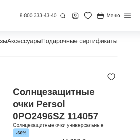
8-800 333-43-40
Меню
нзы
Аксессуары
Подарочные сертификаты
Солнцезащитные
очки Persol
0PO2496SZ 114057
Солнцезащитные очки универсальные
-60%