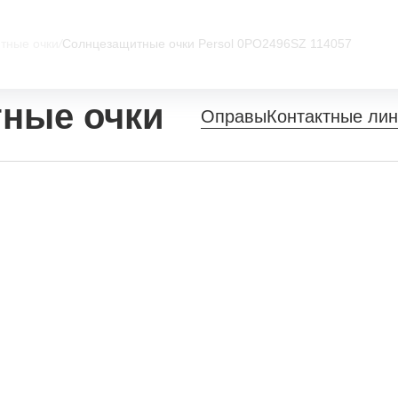
тные очки
/
Солнцезащитные очки Persol 0PO2496SZ 114057
ные очки
Оправы
Контактные ли