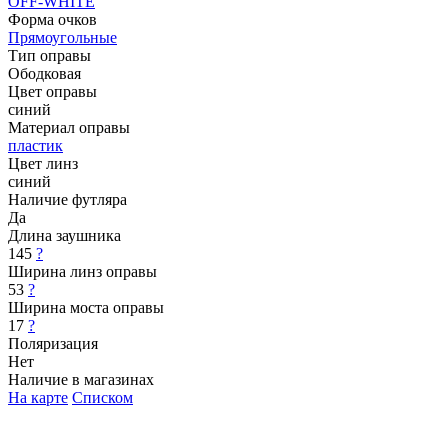
OFF-WHITE
Форма очков
Прямоугольные
Тип оправы
Ободковая
Цвет оправы
синий
Материал оправы
пластик
Цвет линз
синий
Наличие футляра
Да
Длина заушника
145
?
Ширина линз оправы
53
?
Ширина моста оправы
17
?
Поляризация
Нет
Наличие в магазинах
На карте
Списком