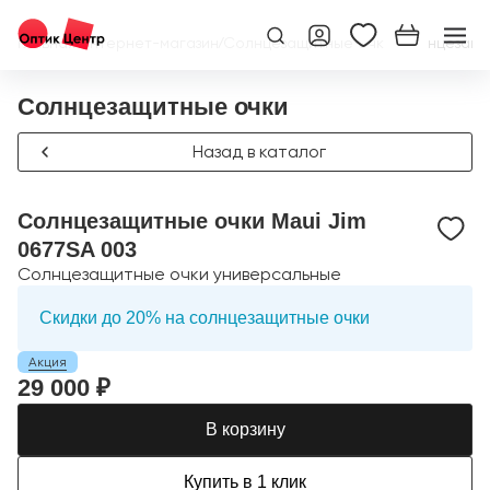
Главная
/
Интернет-магазин
/
Солнцезащитные очки
/
Солнцезащит
Солнцезащитные очки
Назад в каталог
Солнцезащитные очки Maui Jim
0677SA 003
Солнцезащитные очки универсальные
Скидки до 20% на солнцезащитные очки
Акция
29 000 ₽
В корзину
Купить в 1 клик