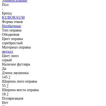
Универсальные
Пол
-
Бренд
KUBORAUM
Форма очков
Необычные
Тип оправы
Ободковая
Цвет оправы
серебристый
Материал оправы
металл
Цвет линз
серый
Наличие футляра
Да
Длина заушника
145
?
Ширина линз оправы
55
?
Ширина моста оправы
18
?
Поляризация
Нет