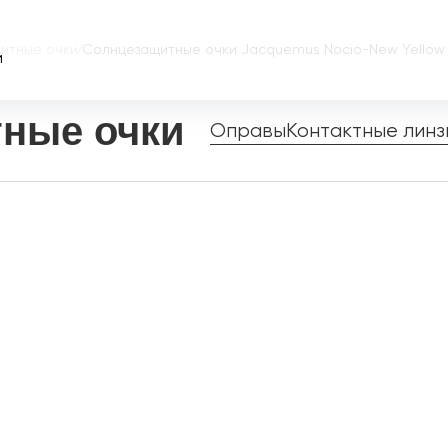
итные очки
/
Солнцезащитные очки Jacquemus Nocio-New Yellow
и
ные очки
Оправы
Контактные линз