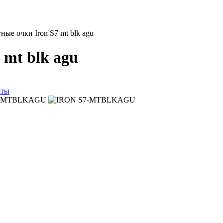
ые очки Iron S7 mt blk agu
mt blk agu
аты