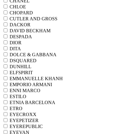
CHANEL
CHLOE
CHOPARD
CUTLER AND GROSS
DACKOR
DAVID BECKHAM
DESPADA
DIOR
DITA
DOLCE & GABBANA
DSQUARED
DUNHILL
ELFSPIRIT
EMMANUELLE KHANH
EMPORIO ARMANI
ENNI MARCO
ESTILO
ETNIA BARCELONA
ETRO
EYECROXX
EYEPETIZER
EYEREPUBLIC
EYEVAN