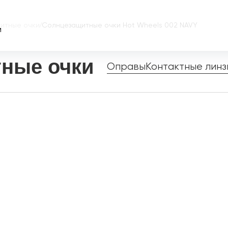
итные очки
/
Солнцезащитные очки Hot Wheels 002 NAVY
и
ные очки
Оправы
Контактные линз