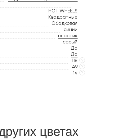
-
HOT WHEELS
Квадратные
Ободковая
синий
пластик
серый
Да
Да
118
?
49
?
14
?
других цветах