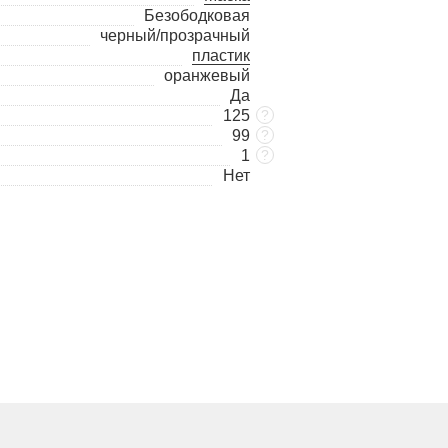
Безободковая
черный/прозрачный
пластик
оранжевый
Да
125
?
99
?
1
?
Нет