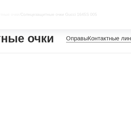
тные очки
/
Солнцезащитные очки Gucci 1645S 005
ные очки
Оправы
Контактные ли