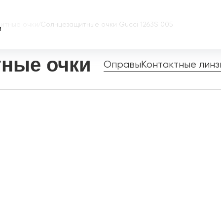
итные очки
/
Солнцезащитные очки Gucci 1263S 005
и
ные очки
Оправы
Контактные линз