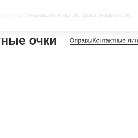
итные очки
/
Солнцезащитные очки GIGI Studios Georgina 6733/0
ные очки
Оправы
Контактные ли