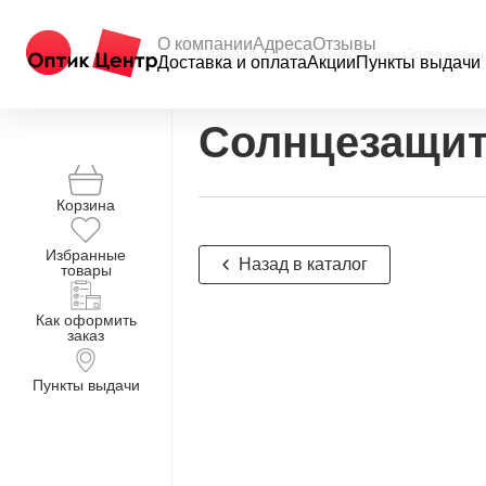
О компании
Адреса
Отзывы
Главная
/
Интернет-магазин
/
Солнцезащ
Доставка и оплата
Акции
Пункты выдачи
Солнцезащит
Корзина
Избранные
Назад в каталог
товары
Как оформить
заказ
Пункты выдачи