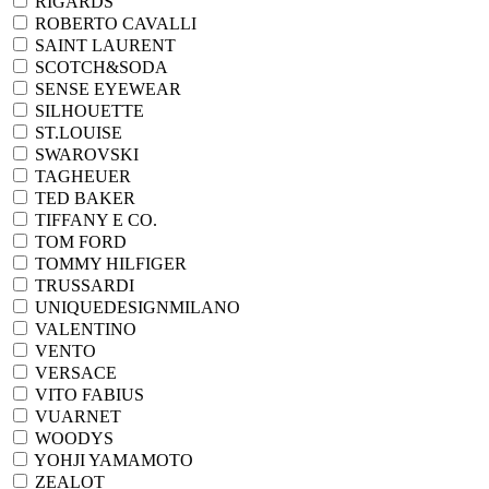
RIGARDS
ROBERTO CAVALLI
SAINT LAURENT
SCOTCH&SODA
SENSE EYEWEAR
SILHOUETTE
ST.LOUISE
SWAROVSKI
TAGHEUER
TED BAKER
TIFFANY E CO.
TOM FORD
TOMMY HILFIGER
TRUSSARDI
UNIQUEDESIGNMILANO
VALENTINO
VENTO
VERSACE
VITO FABIUS
VUARNET
WOODYS
YOHJI YAMAMOTO
ZEALOT