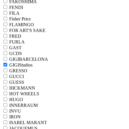
FAKOSHIMA
FENDI
FILA
Fisher Price
FLAMINGO
FOR ART'S SAKE
FRED
FURLA
GAST
GCDS
GIGIBARCELONA
GIGIStudios
GRESSO
GUCCI
GUESS
HICKMANN
HOT WHEELS
HUGO
INNERRAUM
INVU
IRON
ISABEL MARANT
JACQUEMUS