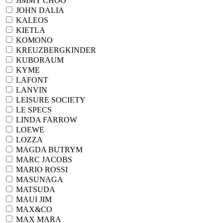
JIMMY CHOO
JOHN DALIA
KALEOS
KIETLA
KOMONO
KREUZBERGKINDER
KUBORAUM
KYME
LAFONT
LANVIN
LEISURE SOCIETY
LE SPECS
LINDA FARROW
LOEWE
LOZZA
MAGDA BUTRYM
MARC JACOBS
MARIO ROSSI
MASUNAGA
MATSUDA
MAUI JIM
MAX&CO
MAX MARA