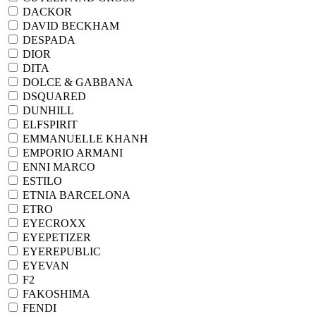
DACKOR
DAVID BECKHAM
DESPADA
DIOR
DITA
DOLCE & GABBANA
DSQUARED
DUNHILL
ELFSPIRIT
EMMANUELLE KHANH
EMPORIO ARMANI
ENNI MARCO
ESTILO
ETNIA BARCELONA
ETRO
EYECROXX
EYEPETIZER
EYEREPUBLIC
EYEVAN
F2
FAKOSHIMA
FENDI