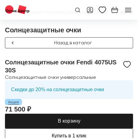
Главная
/
Интернет-магазин
/
Солнцезащитные очки
/
Солнцезащи
Солнцезащитные очки
Назад в каталог
Солнцезащитные очки Fendi 4075US
30S
Солнцезащитные очки универсальные
Скидки до 20% на солнцезащитные очки
Акция
71 500 ₽
В корзину
Купить в 1 клик