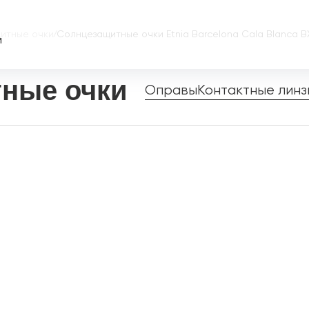
итные очки
/
Солнцезащитные очки Etnia Barcelona Cala Blanca B
и
ные очки
Оправы
Контактные линз