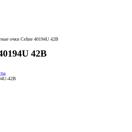
ные очки Celine 40194U 42B
40194U 42B
аты