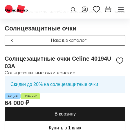
Главная
/
Интернет-магазин
/
Солнцезащитные очки
/
Солнцезащит
Солнцезащитные очки
Назад в каталог
Солнцезащитные очки Celine 40194U
03A
Солнцезащитные очки женские
Скидки до 20% на солнцезащитные очки
Акция
Новинка
64 000 ₽
В корзину
Купить в 1 клик