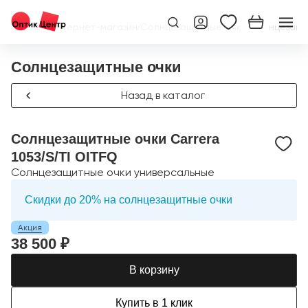
Главная
/
Интернет-магазин
/
Солнцезащитные очки
/
Солнцезащит
Солнцезащитные очки
Назад в каталог
Солнцезащитные очки Carrera
1053/S/TI OITFQ
Солнцезащитные очки универсальные
Скидки до 20% на солнцезащитные очки
Акция
38 500 ₽
В корзину
Купить в 1 клик