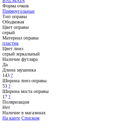
BALMAIN
Форма очков
Прямоугольные
Тип оправы
Ободковая
Цвет оправы
серый
Материал оправы
пластик
Цвет линз
серый зеркальный
Наличие футляра
Да
Длина заушника
143
?
Ширина линз оправы
53
?
Ширина моста оправы
17
?
Поляризация
Нет
Наличие в магазинах
На карте
Списком