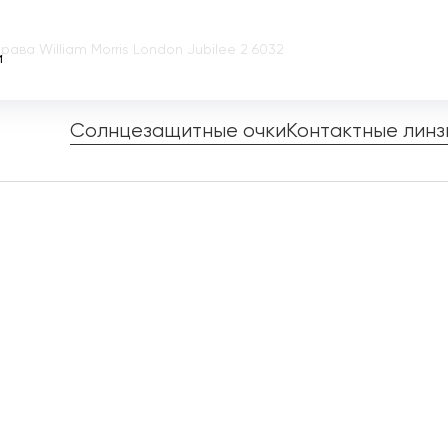
рава William Morris London Jubilee 2 6032
и
Солнцезащитные очки
Контактные линз