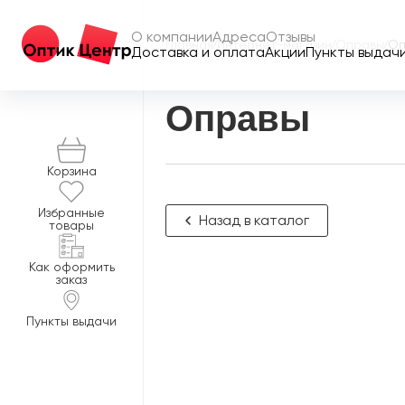
О компании
Адреса
Отзывы
Главная
/
Интернет-магазин
/
Оправы
/
Оп
Доставка и оплата
Акции
Пункты выдач
Оправы
Корзина
Избранные
Назад в каталог
товары
Как оформить
заказ
Пункты выдачи