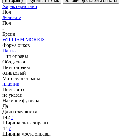
В корзину
Купить в 1 клик
Условия доставки и оплаты
Характеристики
Пол
Женские
Пол
-
Бренд
WILLIAM MORRIS
Форма очков
Панто
Тип оправы
Ободковая
Цвет оправы
оливковый
Материал оправы
пластик
Цвет линз
не указан
Наличие футляра
Да
Длина заушника
142
?
Ширина линз оправы
47
?
Ширина моста оправы