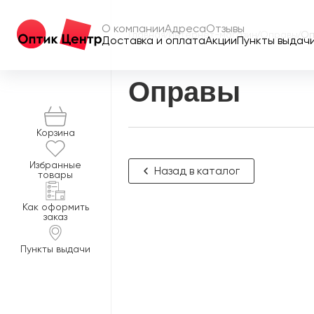
О компании
Адреса
Отзывы
Главная
/
Интернет-магазин
/
Оправы
/
Оп
Доставка и оплата
Акции
Пункты выдач
Оправы
Корзина
Избранные
Назад в каталог
товары
Как оформить
заказ
Пункты выдачи