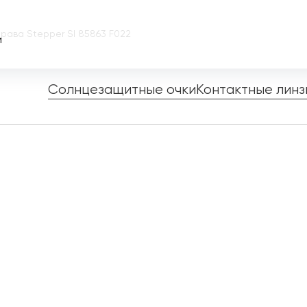
рава Stepper SI 85863 F022
и
Солнцезащитные очки
Контактные линз