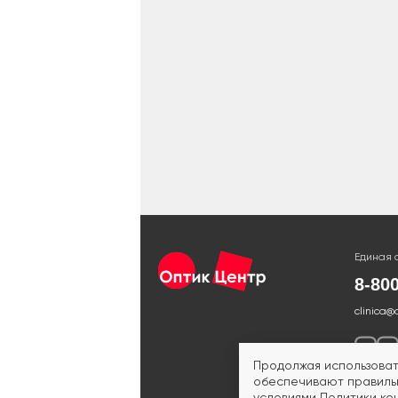
Единая 
8-80
clinica@
Продолжая использоват
обеспечивают правильн
условиями
Политики ко