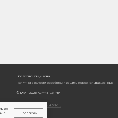
Все права защищены
Политика в области обработки и защиты персональных данных
© 1999 – 2026 «Оптик-Центр»
Разработка сайта
workDNK.ru
торые
ы с
Согласен