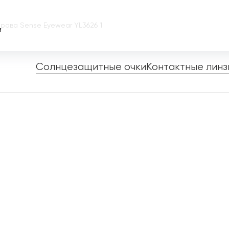
рава Sense Eyewear YL3626 1
и
Солнцезащитные очки
Контактные линз