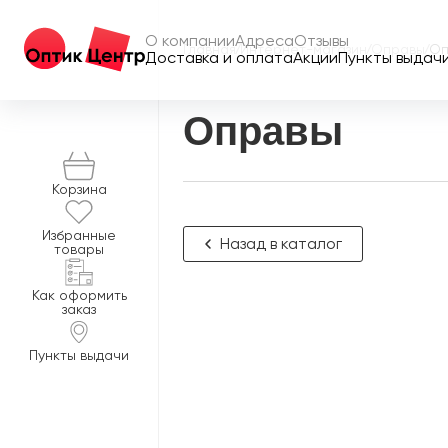
О компании
Адреса
Отзывы
Главная
/
Интернет-магазин
/
Оправы
/
Оп
Доставка и оплата
Акции
Пункты выдач
Оправы
Корзина
Избранные
Назад в каталог
товары
Как оформить
заказ
Пункты выдачи