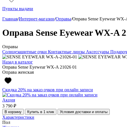
Пункты выдачи
Главная
/
Интернет-магазин
/
Оправы
/
Оправа Sense Eyewear WX-
Оправа Sense Eyewear WX-A 2
Оправы
Солнцезащитные очки
Контактные линзы
Аксессуары
Подароч
Назад в каталог
Оправа Sense Eyewear WX-A 21026 01
Оправа женская
Скидка 20% на заказ очков при онлайн записи
Акция
3 790 ₽
В корзину
Купить в 1 клик
Условия доставки и оплаты
Характеристики
Пол