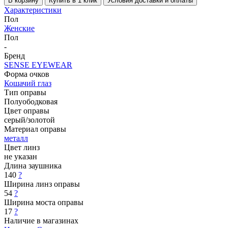
В корзину
Купить в 1 клик
Условия доставки и оплаты
Характеристики
Пол
Женские
Пол
-
Бренд
SENSE EYEWEAR
Форма очков
Кошачий глаз
Тип оправы
Полуободковая
Цвет оправы
серый/золотой
Материал оправы
металл
Цвет линз
не указан
Длина заушника
140
?
Ширина линз оправы
54
?
Ширина моста оправы
17
?
Наличие в магазинах