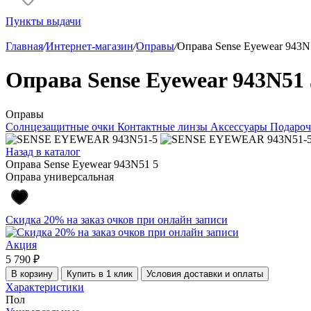
Пункты выдачи
Главная
/
Интернет-магазин
/
Оправы
/
Оправа Sense Eyewear 943N
Оправа Sense Eyewear 943N51 
Оправы
Солнцезащитные очки
Контактные линзы
Аксессуары
Подароч
Назад в каталог
Оправа Sense Eyewear 943N51 5
Оправа универсальная
Скидка 20% на заказ очков при онлайн записи
Акция
5 790 ₽
В корзину
Купить в 1 клик
Условия доставки и оплаты
Характеристики
Пол